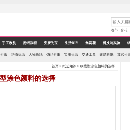
春节
窗花
手工欣赏
衍纸教程
变废为宝
生活DIY
丝网花
科技与实验
物折纸
动物折纸
人物折纸
饰品折纸
实用折纸
交通工具
建筑折纸
其它折
首页
>
纸艺知识
>
纸模型涂色颜料的选择
型涂色颜料的选择