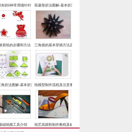
织布的6种常用缝针针法介绍
双菱形折法图解-基本折法五
谈剪纸的步骤和方法
三角插的基本穿插方法及如何加角--三角插基础教程
三角折法图解-基本折法二
纸模型制作流程及注意事项详解
基础纸模工具介绍
纸艺高跟鞋制作教程及材料说明