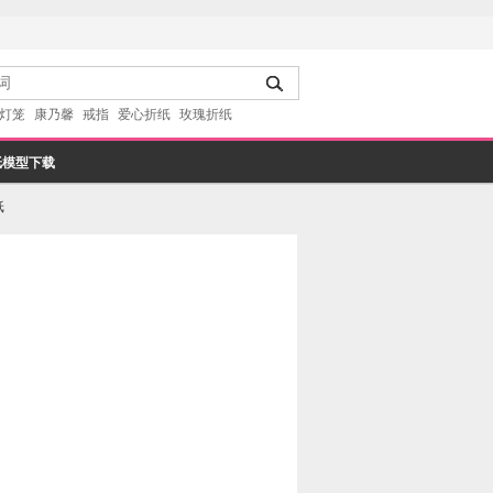
灯笼
康乃馨
戒指
爱心折纸
玫瑰折纸
纸模型下载
纸