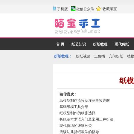
手机版
微信公众号
收藏晒宝
首 页
纸艺知识
折纸教程
现代剪纸
折纸教程：
折纸视频
三角插
几何折纸
植
纸模
猜你喜欢：
纸模型制作流程及注意事项详解
基础纸模工具介绍
纸模型制作的纸张选择
折纸基本术语入门及常用三种折法
现代折纸的详细分类
浅谈幼儿折纸教学的指导