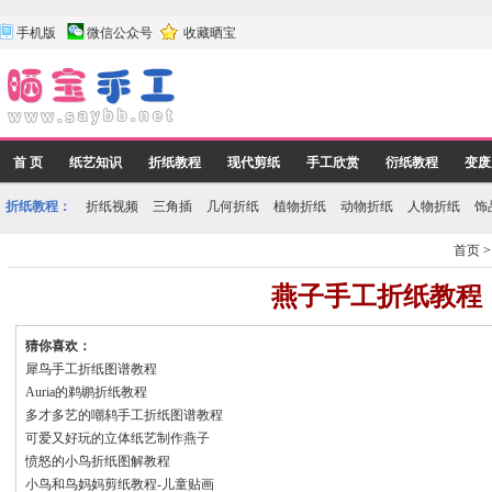
手机版
微信公众号
收藏晒宝
首 页
纸艺知识
折纸教程
现代剪纸
手工欣赏
衍纸教程
变废
折纸教程：
折纸视频
三角插
几何折纸
植物折纸
动物折纸
人物折纸
饰
首页
燕子手工折纸教程
猜你喜欢：
犀鸟手工折纸图谱教程
Auria的鹈鹕折纸教程
多才多艺的嘲鸫手工折纸图谱教程
可爱又好玩的立体纸艺制作燕子
愤怒的小鸟折纸图解教程
小鸟和鸟妈妈剪纸教程-儿童贴画