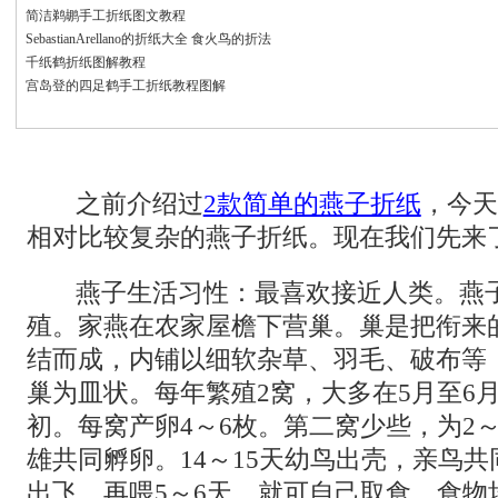
简洁鹈鹕手工折纸图文教程
SebastianArellano的折纸大全 食火鸟的折法
千纸鹤折纸图解教程
宫岛登的四足鹤手工折纸教程图解
之前介绍过
2款简单的燕子折纸
，今天
相对比较复杂的燕子折纸。现在我们先来
燕子生活习性：最喜欢接近人类。燕子一
殖。家燕在农家屋檐下营巢。巢是把衔来
结而成，内铺以细软杂草、羽毛、破布等
巢为皿状。每年繁殖2窝，大多在5月至6月
初。每窝产卵4～6枚。第二窝少些，为2
雄共同孵卵。14～15天幼鸟出壳，亲鸟共
出飞，再喂5～6天，就可自己取食。食物