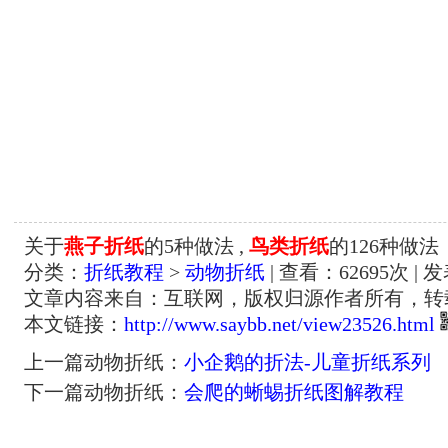
关于
燕子折纸
的5种做法 ,
鸟类折纸
的126种做法
分类：
折纸教程
>
动物折纸
| 查看：
62695
次 | 
文章内容来自：互联网，版权归源作者所有，转
本文链接：
http://www.saybb.net/view23526.html
上一篇动物折纸：
小企鹅的折法-儿童折纸系列
下一篇动物折纸：
会爬的蜥蜴折纸图解教程