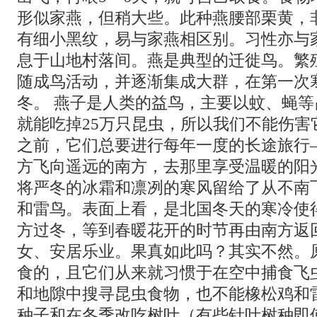
形似家燕，但稍大些。此种燕腰部栗黄，
有细小黑纹，易与家燕相区别。习性亦与
息于山地村落间。燕是典型的迁徙鸟。繁
随成鸟活动，并逐渐集成大群，在第一次
冬。 燕子是人类的益鸟，主要以蚊、蝇
就能吃掉25万只昆虫，所以我们不能伤害
之前，它们总要进行每年一度的长途旅行
方飞向遥远的南方，去那里享受温暖的阳
将严冬的冰霜和凛冽的寒风留给了从不南
和雷鸟。表面上看，是北国冬天的寒冷使
方过冬，等到春暖花开的时节再由南方返
女、安居乐业。果真如此吗？其实不然。
食的，且它们从来就习惯于在空中捕食飞
和地隙中搜寻昆虫食物，也不能橡松鸡和
种子和在冬季改吃树叶（有些针叶树种即