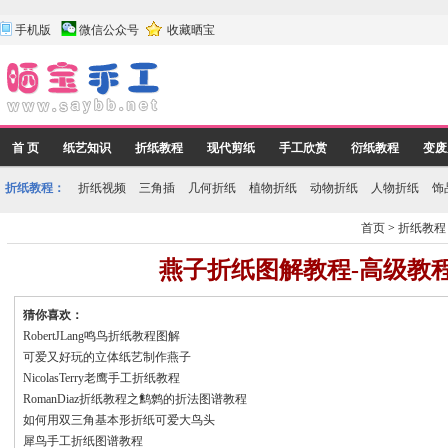
手机版
微信公众号
收藏晒宝
首 页
纸艺知识
折纸教程
现代剪纸
手工欣赏
衍纸教程
变废
折纸教程：
折纸视频
三角插
几何折纸
植物折纸
动物折纸
人物折纸
饰
首页
>
折纸教程
燕子折纸图解教程-高级教
猜你喜欢：
RobertJLang鸣鸟折纸教程图解
可爱又好玩的立体纸艺制作燕子
NicolasTerry老鹰手工折纸教程
RomanDiaz折纸教程之鹪鹩的折法图谱教程
如何用双三角基本形折纸可爱大鸟头
犀鸟手工折纸图谱教程