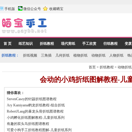
手机版
微信公众号
收藏晒宝
首 页
纸艺知识
折纸教程
现代剪纸
手工欣赏
衍纸教程
变废
折纸教程：
折纸视频
三角插
几何折纸
植物折纸
动物折纸
人物折纸
饰
首页
>
折纸教程
>
动物折纸
会动的小鸡折纸图解教程-儿
猜你喜欢：
StevenCasey的针鼹折纸图谱教程
Ary Kamiyama鹤龙折纸教程-组合折纸
RobertJLang的暴龙头骨折纸图谱教程
小鸡孵化折纸图解教程-儿童折纸系列
有趣的双头马折纸图谱教程
可爱小狗手工折纸教程图解-儿童折纸系列