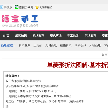
手机版
微信公众号
收藏晒宝
首 页
纸艺知识
折纸教程
现代剪纸
手工欣赏
衍纸教程
变废
折纸教程：
折纸视频
三角插
几何折纸
植物折纸
动物折纸
人物折纸
饰
首页
单菱形折法图解-基本折
猜你喜欢：
双正方形折法图解-基本折法三
认识折纸符号-献给看不懂图的折纸初学者
三角插的三角单元制作方法-3D折纸入门
三角插的基本穿插方法及如何加角--三角插基础教程
对边折、对角折、两边向中心折、向心折与集中一角折-基本折
法一